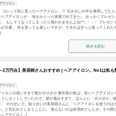
ヘアアイロン
？ コレって前に貰ったヘアアイロン…？ 引き出しの中を整理してたら
たヘアアイロンが、 埃をかぶった状態で出てきた。 せっかくプレゼン
に、 もしそうなってしまったら報われませんよね^^; ・・・ プレゼン
ちが大事。 何を貰っても嬉しいですが、できればずっと使ってくれた
]
続きを読む
～2万円台】美容師さんおすすめ | ヘアアイロン。No1は私も
ヘアアイロン
アイロンの使いすぎで髪がボロボロ 数年前の私は、安いヘアアイロン
ようにセットしていたので、髪が傷みすぎて、ほんとに「ボロボロ」
た。 そのせいで、知り合いの美容師さんに「ヘアアイロンを使うのは
か」と言われてしまうことに。 使えないのは絶望的でしたが、その間
ヘアアイロ […]