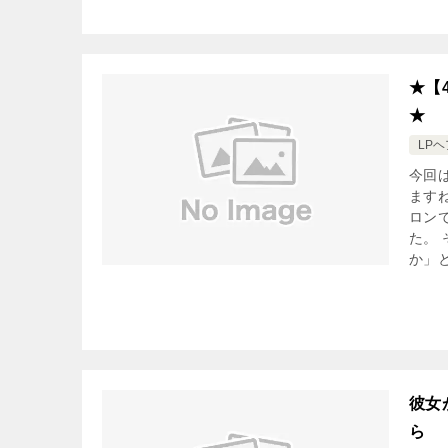
★【
★
LP
今回
ます
ロン
た。
か」と
彼女
ら