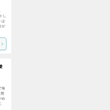
、
トし
トは
方が
愛
で毎
状態
やめ
に