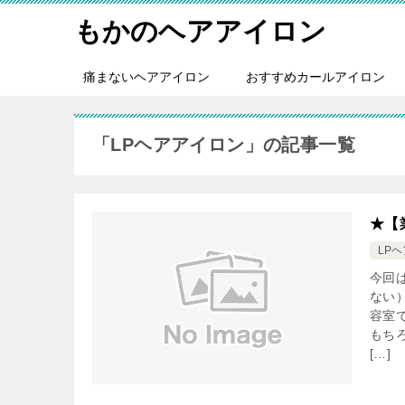
もかのヘアアイロン
痛まないヘアアイロン
おすすめカールアイロン
「LPヘアアイロン」の記事一覧
★【
LP
今回
ない
容室
もちろ
[…]