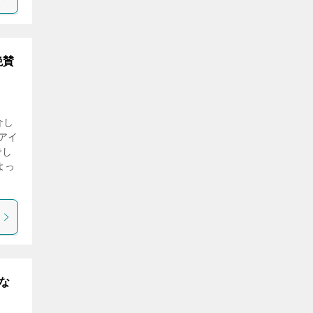
絶賛
介し
アイ
でし
よっ
な