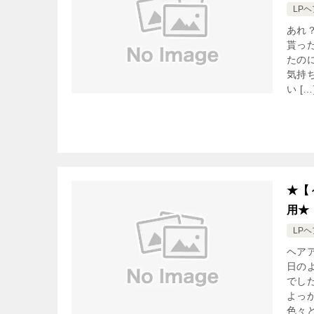
LP
あれ
貰っ
たの
気持
い […
★【
用★
LP
ヘア
日の
でし
よっ
色々と