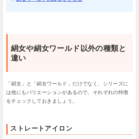
絹女や絹女ワールド以外の種類と
違い
「絹女」と「絹女ワールド」だけでなく、シリーズに
は他にもバリエーションがあるので、それぞれの特徴
をチェックしておきましょう。
ストレートアイロン