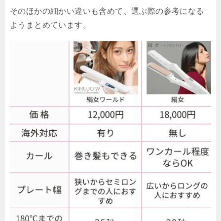
そのほかの細かい違いも含めて、選ぶ際の参考になる
ようまとめています。