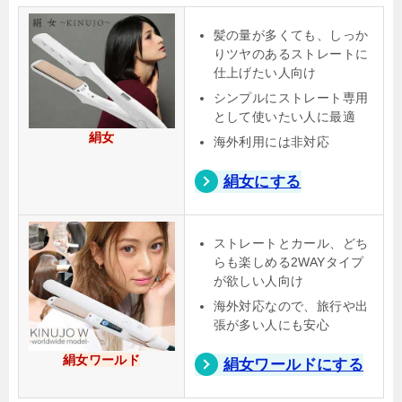
髪の量が多くても、しっか
りツヤのあるストレートに
仕上げたい人向け
シンプルにストレート専用
として使いたい人に最適
絹女
海外利用には非対応
絹女にする
ストレートとカール、どち
らも楽しめる2WAYタイプ
が欲しい人向け
海外対応なので、旅行や出
張が多い人にも安心
絹女ワールド
絹女ワールドにする