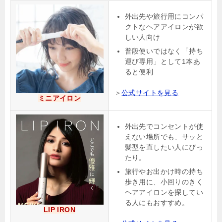
外出先や旅行用にコンパ
クトなヘアアイロンが欲
しい人向け
普段使いではなく「持ち
運び専用」として1本あ
ると便利
＞
公式サイトを見る
ミニアイロン
外出先でコンセントが使
えない場所でも、サッと
髪型を直したい人にぴっ
たり。
旅行やお出かけ時の持ち
歩き用に、小回りのきく
ヘアアイロンを探してい
る人にもおすすめ。
LIP IRON